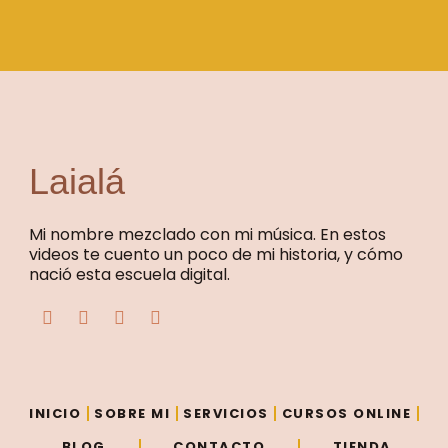
Laialá
Mi nombre mezclado con mi música. En estos
videos te cuento un poco de mi historia, y cómo
nació esta escuela digital.
F
T
Y
I
a
w
o
n
c
i
u
s
e
t
t
t
b
t
u
a
o
e
b
g
o
r
e
r
INICIO
SOBRE MI
SERVICIOS
CURSOS ONLINE
k
a
m
BLOG
CONTACTO
TIENDA