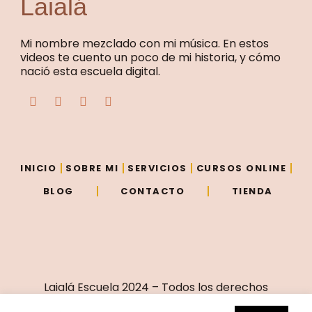
Laialá
Mi nombre mezclado con mi música. En estos
videos te cuento un poco de mi historia, y cómo
nació esta escuela digital.
F
T
Y
I
a
w
o
n
c
i
u
s
e
t
t
t
b
t
u
a
o
e
b
g
o
r
e
r
INICIO
SOBRE MI
SERVICIOS
CURSOS ONLINE
k
a
m
BLOG
CONTACTO
TIENDA
Laialá Escuela 2024 – Todos los derechos
reservados – Sitio creado por
Vivir de eso