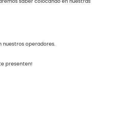
 haremos saber colocando en nuestras
on nuestros operadores.
te presenten!