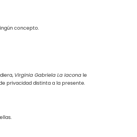
 ningún concepto.
ediera,
Virginia Gabriela La Iacona
le
de privacidad distinta a la presente.
llas.