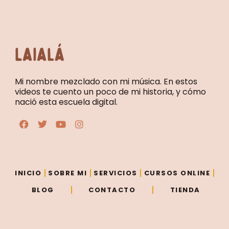
Laialá
Mi nombre mezclado con mi música. En estos
videos te cuento un poco de mi historia, y cómo
nació esta escuela digital.
F
T
Y
I
a
w
o
n
c
i
u
s
e
t
t
t
b
t
u
a
o
e
b
g
o
r
e
r
INICIO
SOBRE MI
SERVICIOS
CURSOS ONLINE
k
a
m
BLOG
CONTACTO
TIENDA