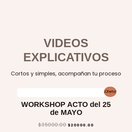
VIDEOS
EXPLICATIVOS
Cortos y simples, acompañan tu proceso
ORIGINAL
CURRENT
¡Oferta!
PRICE
PRICE
WAS:
IS:
$35000.00.
$20000.00.
WORKSHOP ACTO del 25
de MAYO
$
35000.00
$
20000.00