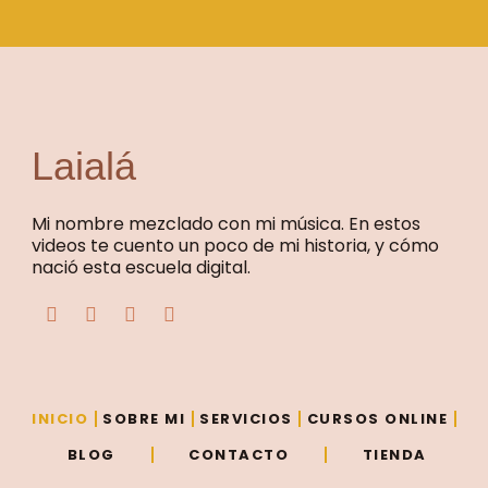
Laialá
Mi nombre mezclado con mi música. En estos
videos te cuento un poco de mi historia, y cómo
nació esta escuela digital.
F
T
Y
I
a
w
o
n
c
i
u
s
e
t
t
t
b
t
u
a
o
e
b
g
o
r
e
r
INICIO
SOBRE MI
SERVICIOS
CURSOS ONLINE
k
a
m
BLOG
CONTACTO
TIENDA