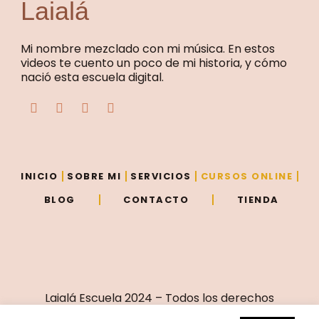
Laialá
Mi nombre mezclado con mi música. En estos
videos te cuento un poco de mi historia, y cómo
nació esta escuela digital.
F
T
Y
I
a
w
o
n
c
i
u
s
e
t
t
t
b
t
u
a
o
e
b
g
o
r
e
r
INICIO
SOBRE MI
SERVICIOS
CURSOS ONLINE
k
a
m
BLOG
CONTACTO
TIENDA
Laialá Escuela 2024 – Todos los derechos
reservados – Sitio creado por
Vivir de eso