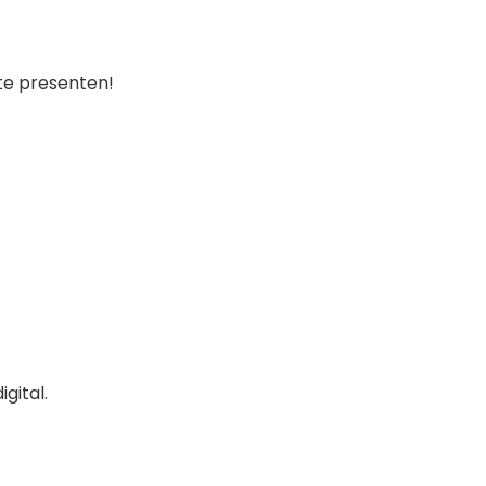
te presenten!
gital.