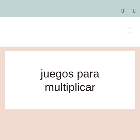
Ir
al
C
contenido
M
juegos para
multiplicar