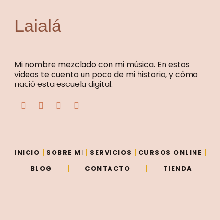
Laialá
Mi nombre mezclado con mi música. En estos
videos te cuento un poco de mi historia, y cómo
nació esta escuela digital.
F
T
Y
I
a
w
o
n
c
i
u
s
e
t
t
t
b
t
u
a
o
e
b
g
o
r
e
r
INICIO
SOBRE MI
SERVICIOS
CURSOS ONLINE
k
a
m
BLOG
CONTACTO
TIENDA