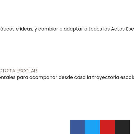
icas e ideas, y cambiar o adaptar a todos los Actos Esc
ECTORIA ESCOLAR
entales para acompañar desde casa la trayectoria escola
F
T
Y
I
a
w
o
n