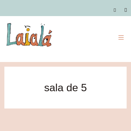
Ir
al
C
contenido
M
sala de 5