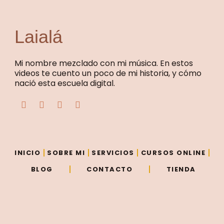
Laialá
Mi nombre mezclado con mi música. En estos
videos te cuento un poco de mi historia, y cómo
nació esta escuela digital.
F
T
Y
I
a
w
o
n
c
i
u
s
e
t
t
t
b
t
u
a
o
e
b
g
o
r
e
r
INICIO
SOBRE MI
SERVICIOS
CURSOS ONLINE
k
a
m
BLOG
CONTACTO
TIENDA