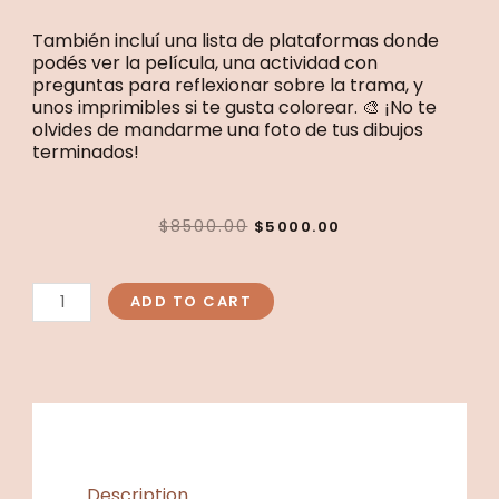
También incluí una lista de plataformas donde
podés ver la película, una actividad con
preguntas para reflexionar sobre la trama, y
unos imprimibles si te gusta colorear. 🎨 ¡No te
olvides de mandarme una foto de tus dibujos
terminados!
ORIGINAL
CURRENT
$
8500.00
$
5000.00
PRICE
PRICE
WAS:
IS:
Pack
$8500.00.
$5000.00.
Moana
ADD TO CART
1er
ciclo
quantity
Description