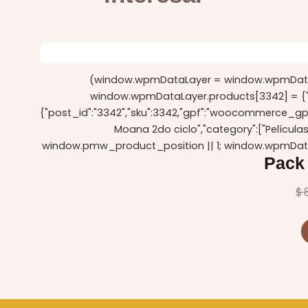
(window.wpmDataLayer = window.wpmDataLa
window.wpmDataLayer.products[3342] = {"id":"
{"post_id":"3342","sku":3342,"gpf":"woocommerce_gpf_
Moana 2do ciclo","category":["Película
window.pmw_product_position || 1; window.wpmData
Pack
$