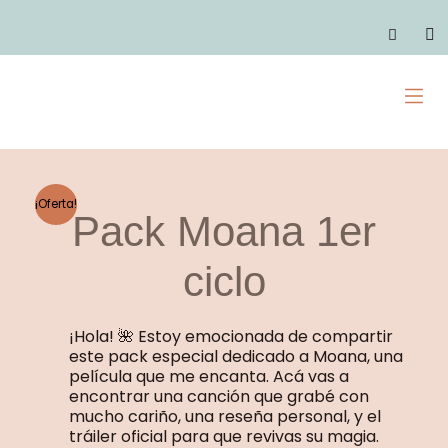
Ir
ciclo
al
C
quantity
contenido
M
¡Oferta!
Pack Moana 1er
ciclo
¡Hola! 🌺 Estoy emocionada de compartir
este pack especial dedicado a Moana, una
película que me encanta. Acá vas a
encontrar una canción que grabé con
mucho cariño, una reseña personal, y el
tráiler oficial para que revivas su magia.