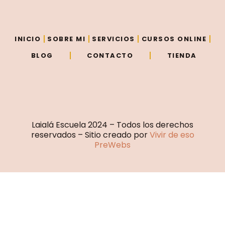
e
t
t
t
b
t
u
a
o
e
b
g
o
r
e
r
INICIO
SOBRE MI
SERVICIOS
CURSOS ONLINE
k
a
m
BLOG
CONTACTO
TIENDA
Laialá Escuela 2024 – Todos los derechos
reservados – Sitio creado por
Vivir de eso
PreWebs