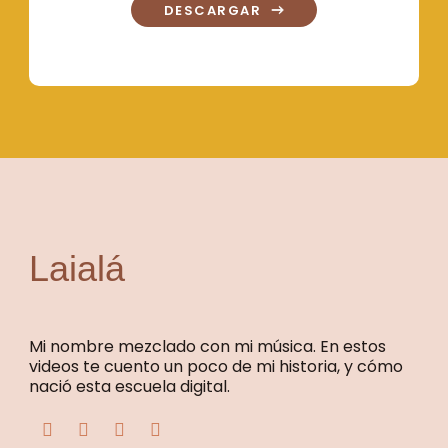
DESCARGAR
Laialá
Mi nombre mezclado con mi música. En estos
videos te cuento un poco de mi historia, y cómo
nació esta escuela digital.
F
T
Y
I
a
w
o
n
c
i
u
s