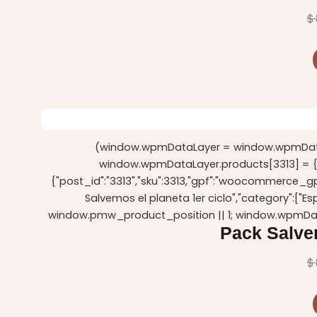
$
(window.wpmDataLayer = window.wpmDataLa
window.wpmDataLayer.products[3313] = {"id":
{"post_id":"3313","sku":3313,"gpf":"woocommerce_gpf_
Salvemos el planeta 1er ciclo","category":["
window.pmw_product_position || 1; window.wpmDat
Pack Salvem
$