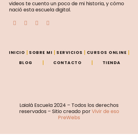
videos te cuento un poco de mi historia, y cómo
nació esta escuela digital.
F
T
Y
I
a
w
o
n
c
i
u
s
e
t
t
t
b
t
u
a
o
e
b
g
o
r
e
r
INICIO
SOBRE MI
SERVICIOS
CURSOS ONLINE
k
a
m
BLOG
CONTACTO
TIENDA
Laialá Escuela 2024 – Todos los derechos
reservados – Sitio creado por
Vivir de eso
PreWebs