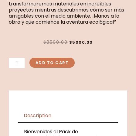
transformaremos materiales en increíbles
proyectos mientras descubrimos cómo ser más
amigables con el medio ambiente. ¡Manos a la
obra y que comience la aventura ecológica!”
ORIGINAL
CURRENT
$
8500.00
$
5000.00
PRICE
PRICE
WAS:
IS:
Pack
$8500.00.
$5000.00.
Salvemos
ADD TO CART
al
mundo
2do
ciclo
quantity
Description
Bienvenidos al Pack de