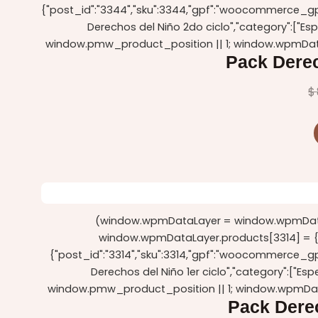
{"post_id":"3344","sku":3344,"gpf":"woocommerce_gpf_
Derechos del Niño 2do ciclo","category":["E
window.pmw_product_position || 1; window.wpmDat
Pack Derec
$
(window.wpmDataLayer = window.wpmDataLa
window.wpmDataLayer.products[3314] = {"id":
{"post_id":"3314","sku":3314,"gpf":"woocommerce_gpf_
Derechos del Niño 1er ciclo","category":["E
window.pmw_product_position || 1; window.wpmDat
Pack Derec