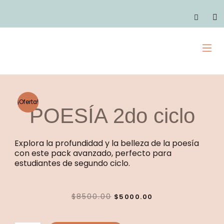
Ir
quantity
al
C
contenido
M
¡Oferta!
POESÍA 2do ciclo
Explora la profundidad y la belleza de la poesía
con este pack avanzado, perfecto para
estudiantes de segundo ciclo.
ORIGINAL
CURRENT
$
8500.00
$
5000.00
PRICE
PRICE
WAS:
IS:
POESÍA
$8500.00.
$5000.00.