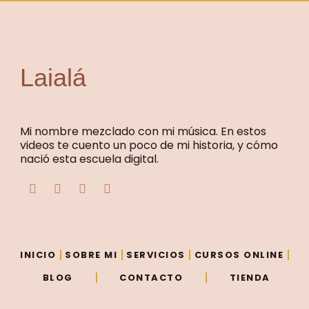
Laialá
Mi nombre mezclado con mi música. En estos
videos te cuento un poco de mi historia, y cómo
nació esta escuela digital.
F
T
Y
I
a
w
o
n
c
i
u
s
e
t
t
t
b
t
u
a
o
e
b
g
o
r
e
r
INICIO
SOBRE MI
SERVICIOS
CURSOS ONLINE
k
a
m
BLOG
CONTACTO
TIENDA