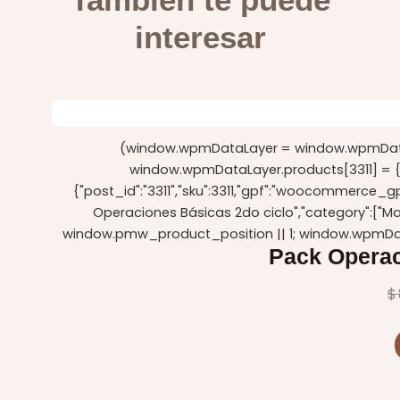
interesar
(window.wpmDataLayer = window.wpmDataLa
window.wpmDataLayer.products[3311] = {"id":
{"post_id":"3311","sku":3311,"gpf":"woocommerce_gpf
Operaciones Básicas 2do ciclo","category":["M
window.pmw_product_position || 1; window.wpmDat
Pack Operac
$