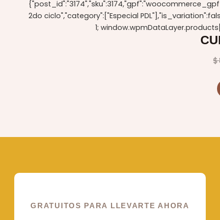
{"post_id":"3174","sku":3174,"gpf":"woocommerce_gpf_3
2do ciclo","category":["Especial PDL"],"is_variatio
1; window.wpmDataLayer.products[
CU
$
GRATUITOS PARA LLEVARTE AHORA