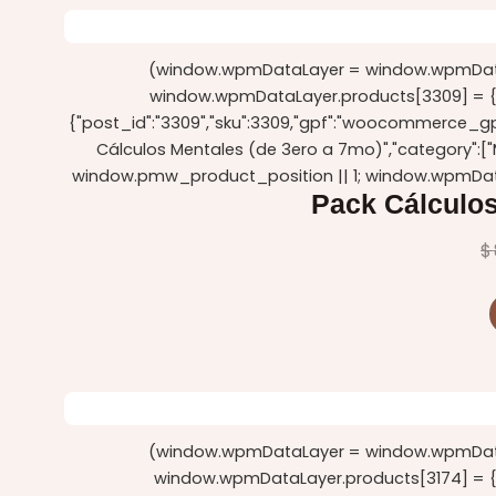
(window.wpmDataLayer = window.wpmDataLa
window.wpmDataLayer.products[3309] = {"id":"
{"post_id":"3309","sku":3309,"gpf":"woocommerce_gpf_
Cálculos Mentales (de 3ero a 7mo)","category":[
window.pmw_product_position || 1; window.wpmDat
Pack Cálculos
$
(window.wpmDataLayer = window.wpmDataLa
window.wpmDataLayer.products[3174] = {"id":