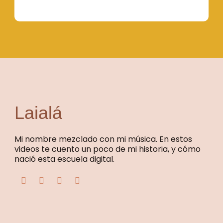
Laialá
Mi nombre mezclado con mi música. En estos
videos te cuento un poco de mi historia, y cómo
nació esta escuela digital.
F
T
Y
I
a
w
o
n
c
i
u
s
e
t
t
t
b
t
u
a
o
e
b
g
o
r
e
r