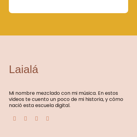
Laialá
Mi nombre mezclado con mi música. En estos
videos te cuento un poco de mi historia, y cómo
nació esta escuela digital.
F
T
Y
I
a
w
o
n
c
i
u
s
e
t
t
t
b
t
u
a