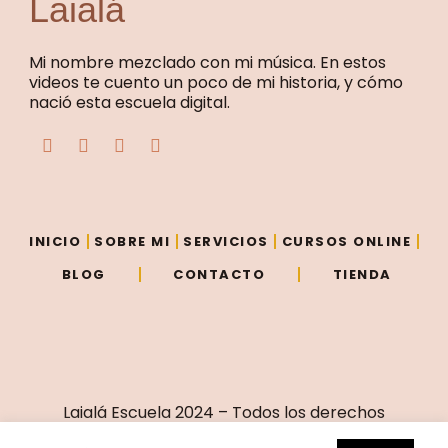
Laialá
Mi nombre mezclado con mi música. En estos
videos te cuento un poco de mi historia, y cómo
nació esta escuela digital.
F
T
Y
I
a
w
o
n
c
i
u
s
e
t
t
t
b
t
u
a
o
e
b
g
o
r
e
r
INICIO
SOBRE MI
SERVICIOS
CURSOS ONLINE
k
a
m
BLOG
CONTACTO
TIENDA
Laialá Escuela 2024 – Todos los derechos
reservados – Sitio creado por
Vivir de eso