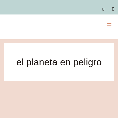
Ir
al
C
contenido
M
el planeta en peligro