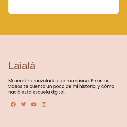
Laialá
Mi nombre mezclado con mi música. En estos
videos te cuento un poco de mi historia, y cómo
nació esta escuela digital.
F
T
Y
I
a
w
o
n
c
i
u
s
e
t
t
t
b
t
u
a
o
e
b
g