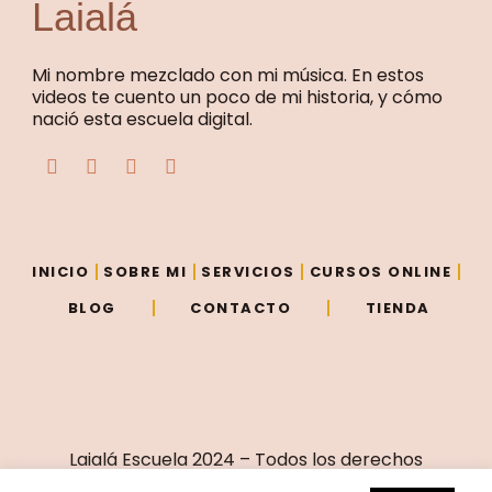
Laialá
Mi nombre mezclado con mi música. En estos
videos te cuento un poco de mi historia, y cómo
nació esta escuela digital.
F
T
Y
I
a
w
o
n
c
i
u
s
e
t
t
t
b
t
u
a
o
e
b
g
o
r
e
r
INICIO
SOBRE MI
SERVICIOS
CURSOS ONLINE
k
a
m
BLOG
CONTACTO
TIENDA
Laialá Escuela 2024 – Todos los derechos
reservados – Sitio creado por
Vivir de eso