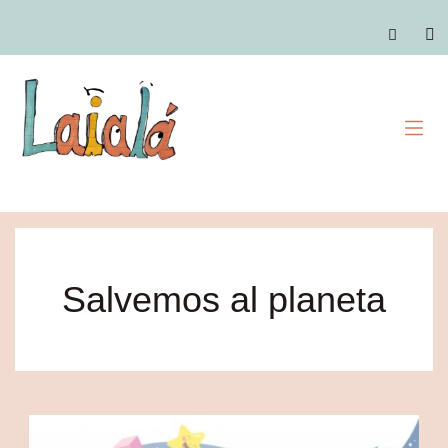
Ir
al
C
contenido
M
Salvemos al planeta